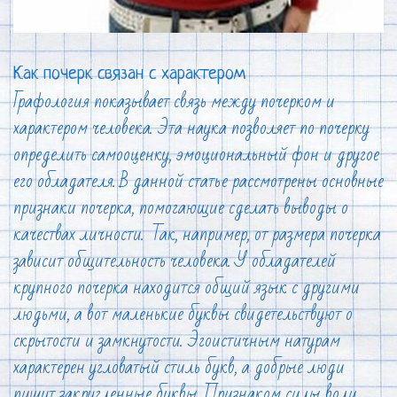
Как почерк связан с характером
Графология показывает связь между почерком и
характером человека. Эта наука позволяет по почерку
определить самооценку, эмоциональный фон и другое
его обладателя. В данной статье рассмотрены основные
признаки почерка, помогающие сделать выводы о
качествах личности. Так, например, от размера почерка
зависит общительность человека. У обладателей
крупного почерка находится общий язык с другими
людьми, а вот маленькие буквы свидетельствуют о
скрытости и замкнутости. Эгоистичным натурам
характерен угловатый стиль букв, а добрые люди
пишут закругленные буквы. Признаком силы воли