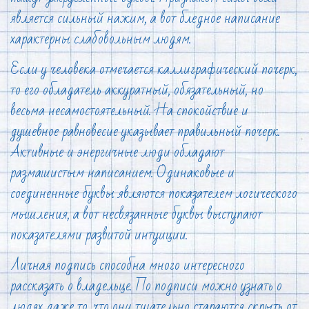
является сильный нажим, а вот бледное написание
характерны слабовольным людям.
Если у человека отмечается каллиграфический почерк,
то его обладатель аккуратный, обязательный, но
весьма несамостоятельный. На спокойствие и
душевное равновесие указывает правильный почерк.
Активные и энергичные люди обладают
размашистым написанием. Одинаковые и
соединенные буквы являются показателем логического
мышления, а вот несвязанные буквы выступают
показателями развитой интуиции.
Личная подпись способна много интересного
рассказать о владельце. По подписи можно узнать о
людях даже то, что они тщательно стараются скрыть от