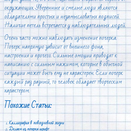
окружающих. Уверенные и смелые люди являются
обладателями простых и незамысловатых подписей.
Наличие петель встречается у наблюдательных людей.
Очень часто можно наблюдать изменение почерка.
Почерк напрямую зависит от внешнего фона,
настроения и прочего. Сильные эмоции приводят к
написанию с сильным нажимом, которые в обычной
ситуации может быть ему не характерен. Если почерк
каждый раз разный, то человек обладает творческим
характером.
Похожие Статьи:
Каллиграфия в повседневной жизни
Делаем из почерка шрифт