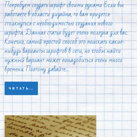
Попробуем создать шрифт своими руками Если вы
работаете в области дизайна, то вам придется
столкнуться с необходимостью создания нового
шрифта. Данная статья будет очень полезна для вас.
Конечно, самый простой способ это поискать какие-
нибудь варианты шрифтов в сети, но чтобы найти
нужный вариант может понадобиться очень много
времени. Поэтому давайте…
ЧИТАТЬ…