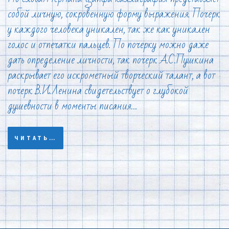
собой личную, сокровенную форму выражения. Почерк
у каждого человека уникален, так же как уникален
голос и отпечатки пальцев. По почерку можно даже
дать определение личности, так почерк А.С.Пушкина
раскрывает его искрометный творческий талант, а вот
почерк В.И.Ленина свидетельствует о глубокой
душевности в моменты писания…
ЧИТАТЬ…