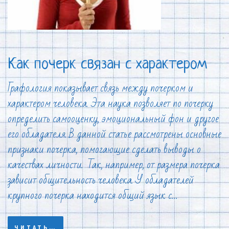
Как почерк связан с характером
Графология показывает связь между почерком и
характером человека. Эта наука позволяет по почерку
определить самооценку, эмоциональный фон и другое
его обладателя. В данной статье рассмотрены основные
признаки почерка, помогающие сделать выводы о
качествах личности. Так, например, от размера почерка
зависит общительность человека. У обладателей
крупного почерка находится общий язык с…
ЧИТАТЬ…