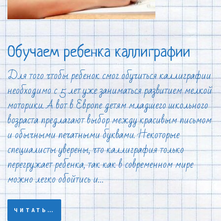
Обучаем ребенка каллиграфии
Для того чтобы ребенок смог обучиться каллиграфии
необходимо с 5 лет уже заниматься развитием мелкой
моторики. А вот в Европе детям младшего школьного
возраста предлагают выбор между красивым письмом
и обычными печатными буквами. Некоторые
специалисты уверены, что каллиграфия только
перегружает ребенка, так как в современном мире
можно легко обойтись и…
ЧИТАТЬ…