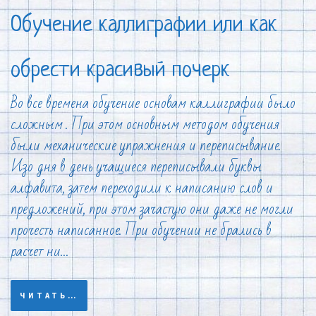
Обучение каллиграфии или как
обрести красивый почерк
Во все времена обучение основам каллиграфии было
сложным . При этом основным методом обучения
были механические упражнения и переписывание.
Изо дня в день учащиеся переписывали буквы
алфавита, затем переходили к написанию слов и
предложений, при этом зачастую они даже не могли
прочесть написанное. При обучении не брались в
расчет ни…
ЧИТАТЬ…